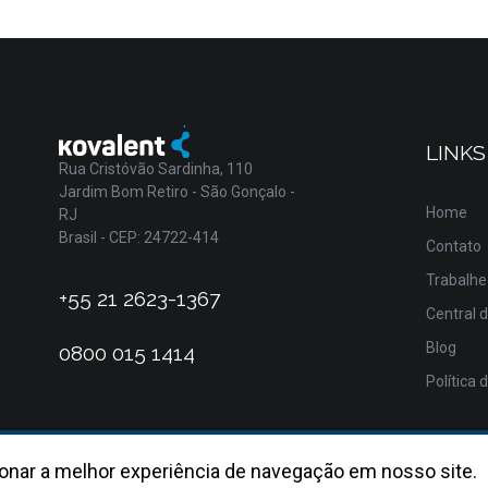
LINKS
Rua Cristóvão Sardinha, 110
Jardim Bom Retiro - São Gonçalo -
Home
RJ
Brasil - CEP: 24722-414
Contato
Trabalhe
+55 21 2623-1367
Central 
Blog
0800 015 1414
Política 
onar a melhor experiência de navegação em nosso site.