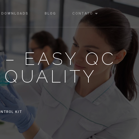
DOWNLOADS
BLOG
CONTATO
8 – EASY QC
L QUALITY
T
ONTROL KIT