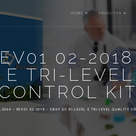
HOME
PRODUTOS
EV01 02-201
 E TRI-LEVE
CONTROL KI
L3564 – REV01 02-2018 – EASY QC BI-LEVEL E TRI-LEVEL QUALITY C