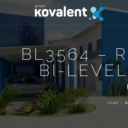
BL3564 – R
BI-LEVEL
HOME
B