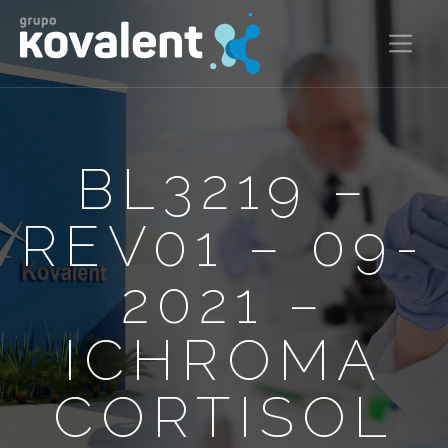
BL3219 –
REV01 – 09-
2021 –
ICHROMA
CORTISOL