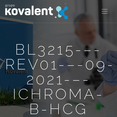
BL3215-–-
REV01-–-09-
2021-–-
ICHROMA-
B-HCG