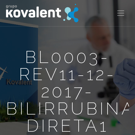
BL0003-
REV11-12-
2017-
BILIRRUBINA
DIRETA1