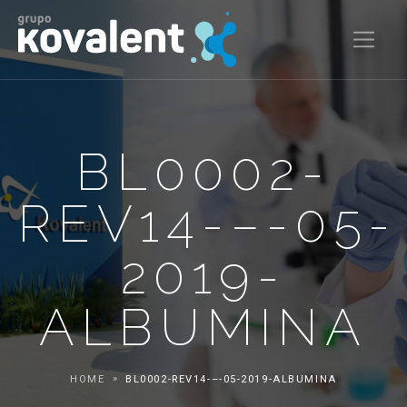
BL0002-
REV14-–-05-
2019-
ALBUMINA
HOME
BL0002-REV14-–-05-2019-ALBUMINA