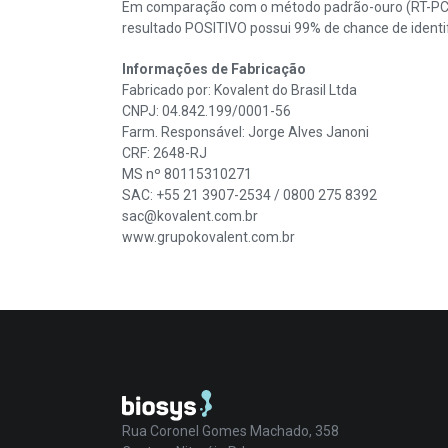
Em comparação com o método padrão-ouro (RT-PCR),
resultado POSITIVO possui 99% de chance de identi
Informações de Fabricação
Fabricado por: Kovalent do Brasil Ltda
CNPJ: 04.842.199/0001-56
Farm. Responsável: Jorge Alves Janoni
CRF: 2648-RJ
MS nº 80115310271
SAC: +55 21 3907-2534 / 0800 275 8392
sac@kovalent.com.br
www.grupokovalent.com.br
Rua Coronel Gomes Machado, 358