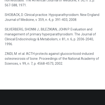
homeostasis. The American Journal of Medicine, v. 50, n. 5, p.
567-588, 1971.
SHOBACK, D. Clinical practice. Hypoparathyroidism. New England
Journal of Medicine, v. 359, n. 4, p. 391-403, 2008.
SILVERBERG, SHONNI J.; BILEZIKIAN, JOHN P. Evaluation and
management of primary hyperparathyroidism. The Journal of
Clinical Endocrinology & Metabolism, v. 81, n. 6, p. 2036-2040,
1996.
ZAIDI, M. et al. ACTH protects against glucocorticoid-induced
osteonecrosis of bone. Proceedings of the National Academy of
Sciences, v. 99, n. 7, p. 4568-4573, 2002.