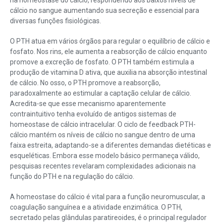
na homeostase do cálcio, respondendo aos baixos níveis de
cálcio no sangue aumentando sua secreção e essencial para
diversas funções fisiológicas.
O PTH atua em vários órgãos para regular o equilíbrio de cálcio e
fosfato. Nos rins, ele aumenta a reabsorção de cálcio enquanto
promove a excreção de fosfato. O PTH também estimula a
produção de vitamina D ativa, que auxilia na absorção intestinal
de cálcio. No osso, o PTH promove a reabsorção,
paradoxalmente ao estimular a captação celular de cálcio.
Acredita-se que esse mecanismo aparentemente
contraintuitivo tenha evoluído de antigos sistemas de
homeostase de cálcio intracelular. O ciclo de feedback PTH-
cálcio mantém os níveis de cálcio no sangue dentro de uma
faixa estreita, adaptando-se a diferentes demandas dietéticas e
esqueléticas. Embora esse modelo básico permaneça válido,
pesquisas recentes revelaram complexidades adicionais na
função do PTH e na regulação do cálcio.
A homeostase do cálcio é vital para a função neuromuscular, a
coagulação sanguínea e a atividade enzimática. O PTH,
secretado pelas glândulas paratireoides, é o principal regulador