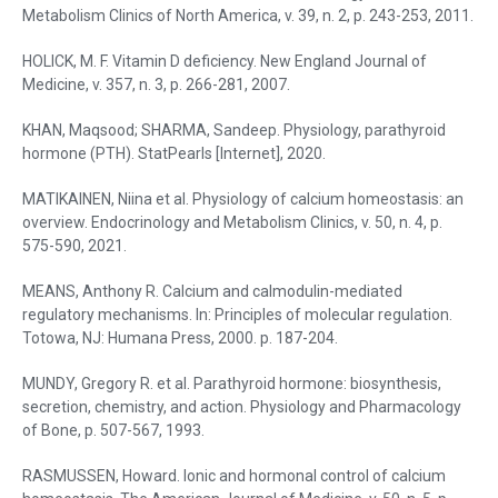
Metabolism Clinics of North America, v. 39, n. 2, p. 243-253, 2011.
HOLICK, M. F. Vitamin D deficiency. New England Journal of
Medicine, v. 357, n. 3, p. 266-281, 2007.
KHAN, Maqsood; SHARMA, Sandeep. Physiology, parathyroid
hormone (PTH). StatPearls [Internet], 2020.
MATIKAINEN, Niina et al. Physiology of calcium homeostasis: an
overview. Endocrinology and Metabolism Clinics, v. 50, n. 4, p.
575-590, 2021.
MEANS, Anthony R. Calcium and calmodulin-mediated
regulatory mechanisms. In: Principles of molecular regulation.
Totowa, NJ: Humana Press, 2000. p. 187-204.
MUNDY, Gregory R. et al. Parathyroid hormone: biosynthesis,
secretion, chemistry, and action. Physiology and Pharmacology
of Bone, p. 507-567, 1993.
RASMUSSEN, Howard. Ionic and hormonal control of calcium