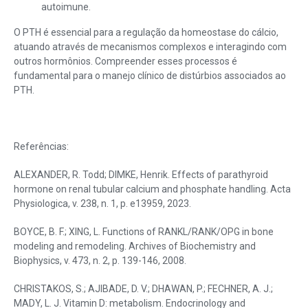
autoimune.
O PTH é essencial para a regulação da homeostase do cálcio,
atuando através de mecanismos complexos e interagindo com
outros hormônios. Compreender esses processos é
fundamental para o manejo clínico de distúrbios associados ao
PTH.
Referências:
ALEXANDER, R. Todd; DIMKE, Henrik. Effects of parathyroid
hormone on renal tubular calcium and phosphate handling. Acta
Physiologica, v. 238, n. 1, p. e13959, 2023.
BOYCE, B. F.; XING, L. Functions of RANKL/RANK/OPG in bone
modeling and remodeling. Archives of Biochemistry and
Biophysics, v. 473, n. 2, p. 139-146, 2008.
CHRISTAKOS, S.; AJIBADE, D. V.; DHAWAN, P.; FECHNER, A. J.;
MADY, L. J. Vitamin D: metabolism. Endocrinology and