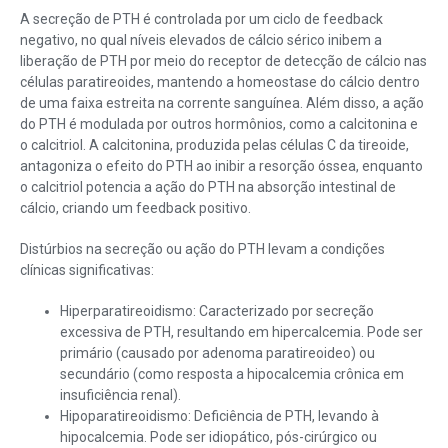
A secreção de PTH é controlada por um ciclo de feedback
negativo, no qual níveis elevados de cálcio sérico inibem a
liberação de PTH por meio do receptor de detecção de cálcio nas
células paratireoides, mantendo a homeostase do cálcio dentro
de uma faixa estreita na corrente sanguínea. Além disso, a ação
do PTH é modulada por outros hormônios, como a calcitonina e
o calcitriol. A calcitonina, produzida pelas células C da tireoide,
antagoniza o efeito do PTH ao inibir a resorção óssea, enquanto
o calcitriol potencia a ação do PTH na absorção intestinal de
cálcio, criando um feedback positivo.
Distúrbios na secreção ou ação do PTH levam a condições
clínicas significativas:
Hiperparatireoidismo: Caracterizado por secreção
excessiva de PTH, resultando em hipercalcemia. Pode ser
primário (causado por adenoma paratireoideo) ou
secundário (como resposta a hipocalcemia crônica em
insuficiência renal).
Hipoparatireoidismo: Deficiência de PTH, levando à
hipocalcemia. Pode ser idiopático, pós-cirúrgico ou