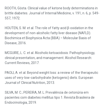
ROOTH, Gösta. Clinical value of ketone body determinations in
brittle diabetes. Journal of Internal Medicine, v. 191, n. 6, p. 549-
557, 1972.
HOUTEN, S. M. et al. The role of fatty acid β-oxidation in the
development of non-alcoholic fatty liver disease (NAFLD).
Biochimica et Biophysica Acta (BBA) – Molecular Basis of
Disease, 2016.
MCGUIRE, L. C. et al. Alcoholic ketoacidosis: Pathophysiology,
clinical presentation, and management. Alcohol Research:
Current Reviews, 2017.
PAOLI, A. et al. Beyond weight loss: a review of the therapeutic
uses of very-low-carbohydrate (ketogenic) diets. European
Journal of Clinical Nutrition, 2013.
SILVA, M. C.; PEREIRA, M. L. Prevalência de cetonúria em
pacientes com diabetes mellitus tipo 1. Revista Brasileira de
Endocrinologia, 2019.