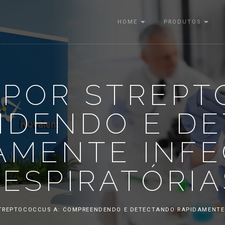
HOME
PRODUTOS
 POR STREPT
DENDO E D
AMENTE INF
RESPIRATÓRIA
STREPTOCOCCUS A: COMPREENDENDO E DETECTANDO RAPIDAMENTE 