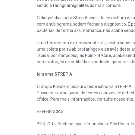
sendo a faringoamigdalites as mais comuns.
O diagnóstico para Strep A consiste em cultura de 
com antibiograma podem fechar o diagnóstico. É po
bactérias de forma assintomática, não acaba sendo
Uma ferramenta extremamente útil, acaba sendo os 
uma coleta por swab orofaríngeo e através desta am
rápida, por metodologias Point-of-Care, acaba send
administração de antibióticos podendo gerar resist
ichroma STREP A
O Grupo Kovalent possui o teste ichroma STREP A, u
Possuímos uma gama de testes capazes de detectar
clínica. Para mais informações, consulte nosso site.
REFERÊNCIAS:
BIER, Otto. Bacteriologia e Imunologia. São Paulo: