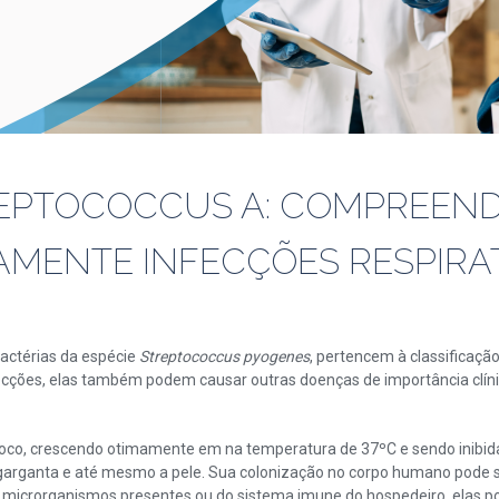
REPTOCOCCUS A: COMPREEN
MENTE INFECÇÕES RESPIRA
actérias da espécie
Streptococcus pyogenes
, pertencem à classificaçã
ecções, elas também podem causar outras doenças de importância clínic
oco, crescendo otimamente em na temperatura de 37ºC e sendo inibida 
arganta e até mesmo a pele. Sua colonização no corpo humano pode se
ros microrganismos presentes ou do sistema imune do hospedeiro, elas