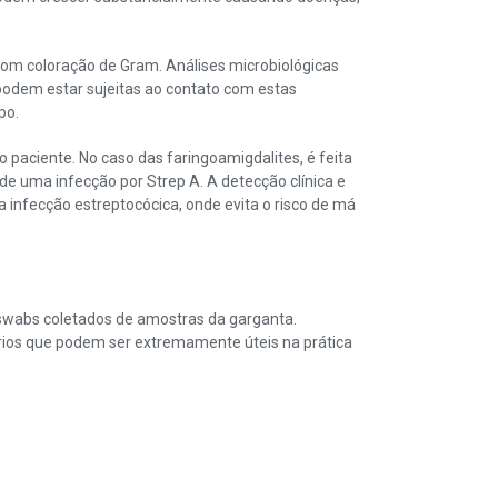
com coloração de Gram. Análises microbiológicas
podem estar sujeitas ao contato com estas
po.
aciente. No caso das faringoamigdalites, é feita
de uma infecção por Strep A. A detecção clínica e
a infecção estreptocócica, onde evita o risco de má
a swabs coletados de amostras da garganta.
rios que podem ser extremamente úteis na prática