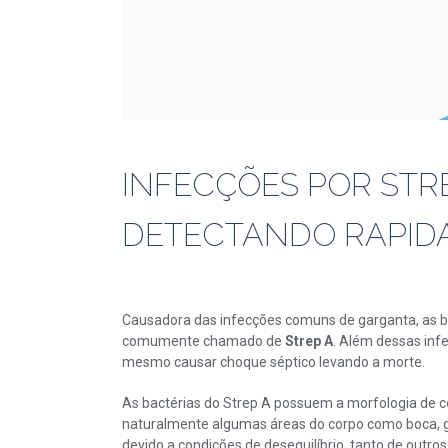
INFECÇÕES POR ST
DETECTANDO RAPIDA
Causadora das infecções comuns de garganta, as b
comumente chamado de
Strep A
. Além dessas inf
mesmo causar choque séptico levando a morte.
As bactérias do Strep A possuem a morfologia de c
naturalmente algumas áreas do corpo como boca, g
devido a condições de desequilíbrio, tanto de out