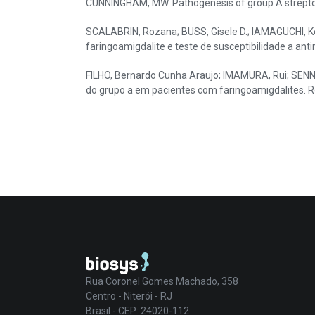
CUNNINGHAM, MW. Pathogenesis of group A streptococc
SCALABRIN, Rozana; BUSS, Gisele D.; IAMAGUCHI, Ke
faringoamigdalite e teste de susceptibilidade a anti
FILHO, Bernardo Cunha Araujo; IMAMURA, Rui; SENNES
do grupo a em pacientes com faringoamigdalites. Revi
Rua Coronel Gomes Machado, 358
Centro - Niterói - RJ
Brasil - CEP: 24020-112