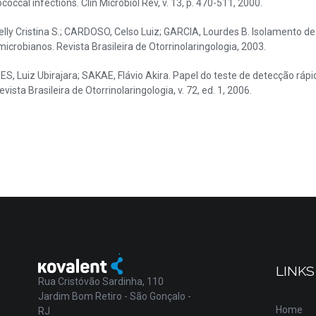
al infections. Clin Microbiol Rev, v. 13, p. 470-511, 2000.
lly Cristina S.; CARDOSO, Celso Luiz; GARCIA, Lourdes B. Isolamento 
microbianos. Revista Brasileira de Otorrinolaringologia, 2003.
, Luiz Ubirajara; SAKAE, Flávio Akira. Papel do teste de detecção ráp
sta Brasileira de Otorrinolaringologia, v. 72, ed. 1, 2006.
LINKS
Rua Cristóvão Sardinha, 110
Jardim Bom Retiro - São Gonçalo -
Home
RJ