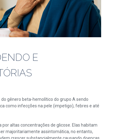
DENDO E
TÓRIAS
o do gênero beta-hemolítico do grupo A sendo
a como infecções na pele (impetigo), febres e até
por altas concentrações de glicose. Elas habitam
r majoritariamente assintomática, no entanto,
 podem crescer substancialmente causando doenças,