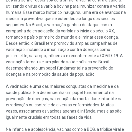
Edward Jenner desenvolveu a primeira vacina contra a varíola,
utilizando o vírus da varíola bovina para imunizar contra a varíola
humana. Esse marco histórico inaugurou uma era de avanços na
medicina preventiva que se estendeu ao longo dos séculos
seguintes. No Brasil, a vacinação ganhou destaque com a
campanha de erradicação da varíola no início do século XX,
tornando o país o primeiro do mundo a eliminar essa doença.
Desde então, o Brasil tem promovido amplas campanhas de
vacinação, incluindo a imunização contra doenças como
poliomielite, sarampo, influenza e recentemente a COVID-19. A
vacinação tornou-se um pilar da saúde pública no Brasil,
desempenhando um papel fundamental na prevenção de
doenças e na promoção da saúde da população.
A vacinação é uma das maiores conquistas da medicina e da
saúde pública. Ela desempenha um papel fundamental na
prevenção de doenças, na redução da mortalidade infantil e na
erradicação ou controle de diversas enfermidades. Muitas
vezes, associamos as vacinas apenas à infância, mas elas são
igualmente cruciais em todas as fases da vida.
Na infância e adolescência, vacinas como a BCG, a tríplice viral e