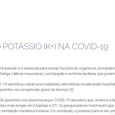
OTÁSSIO (K+) NA COVID-19
o intracelular e é essencial para muitas funções do organismo, principal
adiga, cãibras musculares, constipação e arritmia cardíaca, que podem 
19 identificou várias anormalidades eletrolíticas na admissão hospital
acientes com progressão grave da doença. [2]
 306 pacientes com pneumonia por COVID-19 descobriu que, embora a 
ções mais longas em hospitais e UTI. Os pesquisadores mostraram que os
ventilação mecânica invasiva. Em conclusão, o potássio parece ser u