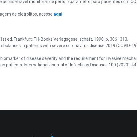
 aconselhável monitorar de perto o parâmetro para pacientes com COVID
agem de eletrólitos, acesse
aqui
.
 1st ed. Frankfurt: TH-Books Verlagsgesellschaft, 1998: p. 306–313.
mbalances in patients with severe coronavirus disease 2019 (COVID-19).
e biomarker of disease severity and the requirement for invasive mechan
n patients. International Journal of Infectious Diseases 100 (2020): 44