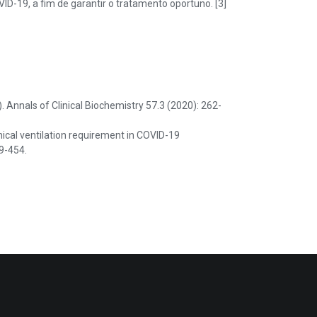
-19, a fim de garantir o tratamento oportuno. [3]
 Annals of Clinical Biochemistry 57.3 (2020): 262-
ical ventilation requirement in COVID-19
9-454.