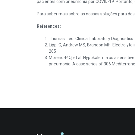
pacientes com pneumonia por COVID-19. Portanto, é
Para saber mais sobre as nossas soluções para dos
References:
Thomas L ed. Clinical Laboratory Diagnostics.
Lippi G, Andrew MS, Brandon MH. Electrolyte i
265
Moreno-P O, et al. Hypokalemia as a sensitiv
pneumonia: A case series of 306 Mediterranea