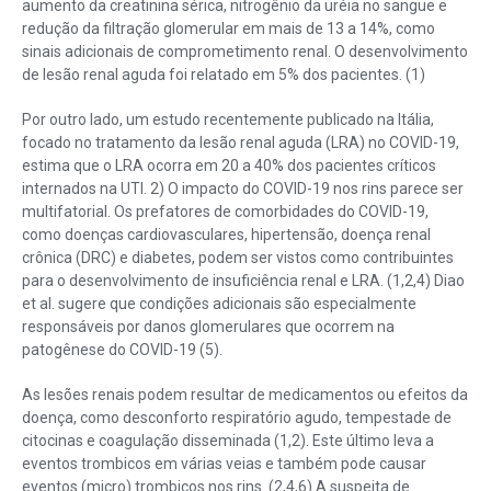
aumento da creatinina sérica, nitrogênio da uréia no sangue e
redução da filtração glomerular em mais de 13 a 14%, como
sinais adicionais de comprometimento renal. O desenvolvimento
de lesão renal aguda foi relatado em 5% dos pacientes. (1)
Por outro lado, um estudo recentemente publicado na Itália,
focado no tratamento da lesão renal aguda (LRA) no COVID-19,
estima que o LRA ocorra em 20 a 40% dos pacientes críticos
internados na UTI. 2) O impacto do COVID-19 nos rins parece ser
multifatorial. Os prefatores de comorbidades do COVID-19,
como doenças cardiovasculares, hipertensão, doença renal
crônica (DRC) e diabetes, podem ser vistos como contribuintes
para o desenvolvimento de insuficiência renal e LRA. (1,2,4) Diao
et al. sugere que condições adicionais são especialmente
responsáveis por danos glomerulares que ocorrem na
patogênese do COVID-19 (5).
As lesões renais podem resultar de medicamentos ou efeitos da
doença, como desconforto respiratório agudo, tempestade de
citocinas e coagulação disseminada (1,2). Este último leva a
eventos trombicos em várias veias e também pode causar
eventos (micro) trombicos nos rins. (2,4,6) A suspeita de