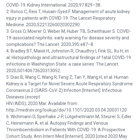
COVID-19. Kidney International. 2020;97:829–38.
2. Ronco C, Reis T, Husain-Syed F. Management of acute kidney
injury in patients with COVID-19. The Lancet Respiratory
Medicine. 2020;S2213260020302290.
3. Gross O, Moerer O, Weber M, Huber TB, Scheithauer S. COVID-
19-associated nephritis: early warning for disease severity and
complications? The Lancet. 2020;395:e87–8.
4. Bradley BT, Maioli H, Johnston R, Chaudhry I, Fink SL, Xu H, et
al. Histopathology and ultrastructural findings of fatal COVID-19
infections in Washington State: a case series. The Lancet.
2020;S0140673620313052.
5. Diao B, Wang C, Wang R, Feng Z, Tan Y, Wang H, et al. Human
Kidney is a Target for Novel Severe Acute Respiratory Syndrome
Coronavirus 2 (SARS-CoV-2) Infection [Internet]. Infectious
Diseases (except
HIV/AIDS); 2020 Mar. Available from:
http://medrxiv.org/lookup/doi/10.1101/2020.03.04.20031120
6. Wichmann D, Sperhake J-P, Lütgehetmann M, Steurer S, Edler
C, Heinemann A, et al. Autopsy Findings and Venous
Thromboembolism in Patients With COVID-19: A Prospective
Cohort Study. Ann Intern Med [Internet]. 2020 [cited 2020 May