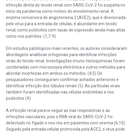
infecção direta do tecido renal com SARS-CoV-2 foi suspeita no
início da pandemia como motivo do envolvimento renal. A
enzima conversora de angiotensina 2 (ACE2), que é direcionada
pelo vírus para a entrada de células, é abundante em tecido
renal, como podócitos com taxas de expressão ainda mais altas
como nos pulmões. (1,7-9)
Em estudos patológicos mais recentes, os autores consideraram
abordagens analíticas ortogonais para identificar infecções
virais do tecido renal. Investigações imuno-histoquímicas foram
combinadas com microscopia eletrônica e outros métodos para
abordar incertezas em ambos os métodos. (4,5) Os
pesquisadores conseguiram confirmar achados anteriores e
identificar infecção dos túbulos renais (5). As partículas virais
também foram identificadas nas células endoteliais e nos
podócitos (4).
A infecção renal parece seguir as vias respiratórias e as
infecções vasculares, pois o RNA viral do SARS-CoV-2 foi
detectado no fígado e nos rins em pacientes com viremia (6,10).
Seguido pela entrada celular promovida pela ACE2, o vírus pode