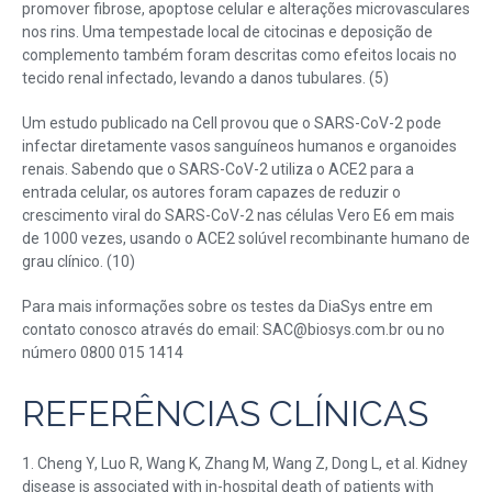
promover fibrose, apoptose celular e alterações microvasculares
nos rins. Uma tempestade local de citocinas e deposição de
complemento também foram descritas como efeitos locais no
tecido renal infectado, levando a danos tubulares. (5)
Um estudo publicado na Cell provou que o SARS-CoV-2 pode
infectar diretamente vasos sanguíneos humanos e organoides
renais. Sabendo que o SARS-CoV-2 utiliza o ACE2 para a
entrada celular, os autores foram capazes de reduzir o
crescimento viral do SARS-CoV-2 nas células Vero E6 em mais
de 1000 vezes, usando o ACE2 solúvel recombinante humano de
grau clínico. (10)
Para mais informações sobre os testes da DiaSys entre em
contato conosco através do email: SAC@biosys.com.br ou no
número 0800 015 1414
REFERÊNCIAS CLÍNICAS
1. Cheng Y, Luo R, Wang K, Zhang M, Wang Z, Dong L, et al. Kidney
disease is associated with in-hospital death of patients with