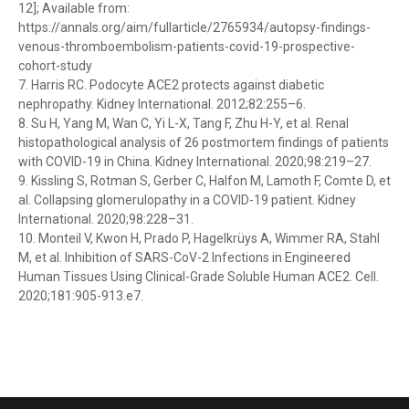
12]; Available from:
https://annals.org/aim/fullarticle/2765934/autopsy-findings-
venous-thromboembolism-patients-covid-19-prospective-
cohort-study
7. Harris RC. Podocyte ACE2 protects against diabetic
nephropathy. Kidney International. 2012;82:255–6.
8. Su H, Yang M, Wan C, Yi L-X, Tang F, Zhu H-Y, et al. Renal
histopathological analysis of 26 postmortem findings of patients
with COVID-19 in China. Kidney International. 2020;98:219–27.
9. Kissling S, Rotman S, Gerber C, Halfon M, Lamoth F, Comte D, et
al. Collapsing glomerulopathy in a COVID-19 patient. Kidney
International. 2020;98:228–31.
10. Monteil V, Kwon H, Prado P, Hagelkrüys A, Wimmer RA, Stahl
M, et al. Inhibition of SARS-CoV-2 Infections in Engineered
Human Tissues Using Clinical-Grade Soluble Human ACE2. Cell.
2020;181:905-913.e7.