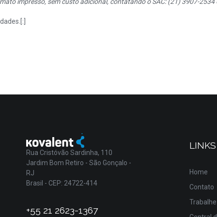
mato impresso, sem custo adicional, contatando o SAC: (21) 3907-2534 o
dades.[:]
LINKS
Rua Cristóvão Sardinha, 110
Jardim Bom Retiro - São Gonçalo -
Home
RJ
Brasil - CEP: 24722-414
Contato
Trabalhe
+55 21 2623-1367