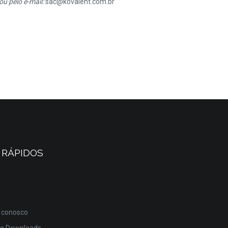
u pelo e-mail:
sac@kovalent.com.br
 RÁPIDOS
 conosco