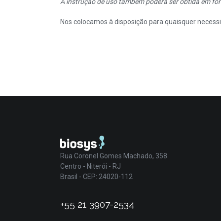
A instrução de uso também poderá ser obtida em for
Nos colocamos à disposição para quaisquer necessi
Rua Coronel Gomes Machado, 358
Centro - Niterói - RJ
Brasil - CEP: 24020-112
+55 21 3907-2534